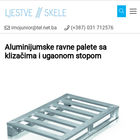
imojunior@tel.net.ba
(+387) 031 712576
Aluminijumske ravne palete sa
klizačima i ugaonom stopom