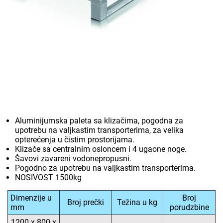
Aluminijumska paleta sa klizačima, pogodna za
upotrebu na valjkastim transporterima, za velika
opterećenja u čistim prostorijama.
Klizače sa centralnim osloncem i 4 ugaone noge.
Šavovi zavareni vodonepropusni.
Pogodno za upotrebu na valjkastim transporterima.
NOSIVOST 1500kg
Dimenzije u
Broj
Broj prečki
Težina u kg
mm
porudzbine
1200 x 800 x