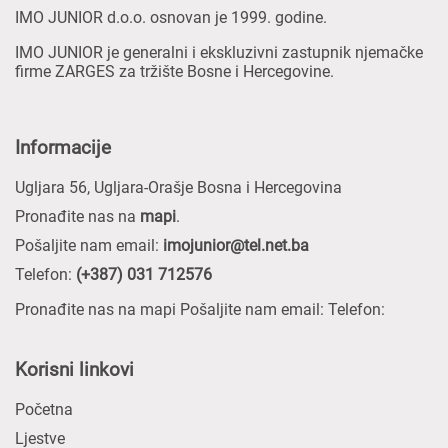
IMO JUNIOR d.o.o. osnovan je 1999. godine.
IMO JUNIOR je generalni i ekskluzivni zastupnik njemačke
firme ZARGES za tržište Bosne i Hercegovine.
Informacije
Ugljara 56, Ugljara-Orašje Bosna i Hercegovina
Pronađite nas na
mapi
.
Pošaljite nam email:
imojunior@tel.net.ba
Telefon:
(+387) 031 712576
Pronađite nas na mapi Pošaljite nam email: Telefon:
Korisni linkovi
Početna
Ljestve