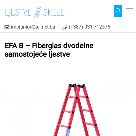
imojunior@tel.net.ba
(+387) 031 712576
EFA B – Fiberglas dvodelne
samostojeće ljestve