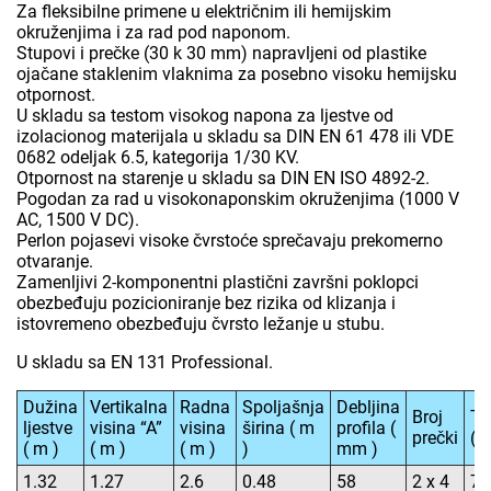
Za fleksibilne primene u električnim ili hemijskim
okruženjima i za rad pod naponom.
Stupovi i prečke (30 k 30 mm) napravljeni od plastike
ojačane staklenim vlaknima za posebno visoku hemijsku
otpornost.
U skladu sa testom visokog napona za ljestve od
izolacionog materijala u skladu sa DIN EN 61 478 ili VDE
0682 odeljak 6.5, kategorija 1/30 KV.
Otpornost na starenje u skladu sa DIN EN ISO 4892-2.
Pogodan za rad u visokonaponskim okruženjima (1000 V
AC, 1500 V DC).
Perlon pojasevi visoke čvrstoće sprečavaju prekomerno
otvaranje.
Zamenljivi 2-komponentni plastični završni poklopci
obezbeđuju pozicioniranje bez rizika od klizanja i
istovremeno obezbeđuju čvrsto ležanje u stubu.
U skladu sa EN 131 Professional.
Dužina
Vertikalna
Radna
Spoljašnja
Debljina
Broj
Te
ljestve
visina “A”
visina
širina ( m
profila (
prečki
( k
( m )
( m )
( m )
)
mm )
1.32
1.27
2.6
0.48
58
2 x 4
7.