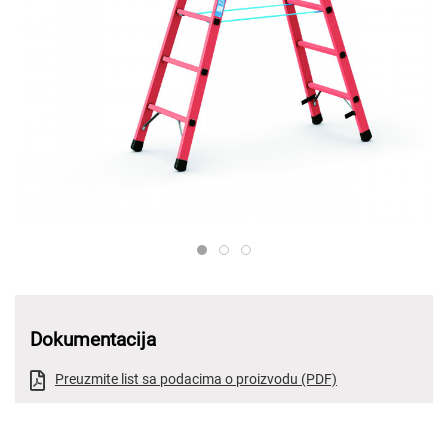
ZARGES 41256 PROD TECH ST L 
ZARGES SPROSSE GFK PROD T
ZARGES 41256 41261 PROD
Dokumentacija
Preuzmite list sa podacima o proizvodu (PDF)