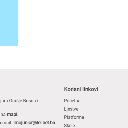
Korisni linkovi
ljara-Orašje Bosna i
Početna
Ljestve
s na
mapi
.
Platforme
 email:
imojunior@tel.net.ba
Skele