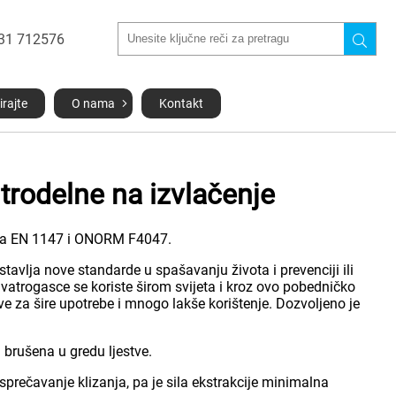
031 712576
irajte
O nama
Kontakt
trodelne na izvlačenje
 sa EN 1147 i ONORM F4047.
tavlja nove standarde u spašavanju života i prevenciji ili
 vatrogasce se koriste širom svijeta i kroz ovo pobedničko
e za šire upotrebe i mnogo lakše korištenje. Dozvoljeno je
 brušena u gredu ljestve.
rečavanje klizanja, pa je sila ekstrakcije minimalna