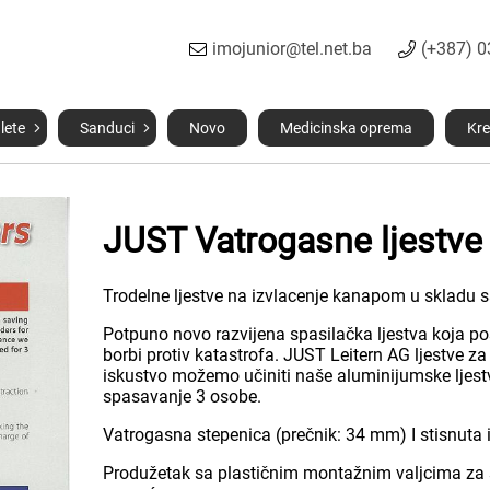
imojunior@tel.net.ba
(+387) 
lete
Sanduci
Novo
Medicinska oprema
Kre
JUST Vatrogasne ljestve 
Trodelne ljestve na izvlacenje kanapom u skladu
Potpuno novo razvijena spasilačka ljestva koja pos
borbi protiv katastrofa. JUST Leitern AG ljestve za
iskustvo možemo učiniti naše aluminijumske ljestv
spasavanje 3 osobe.
Vatrogasna stepenica (prečnik: 34 mm) I stisnuta i
Produžetak sa plastičnim montažnim valjcima za sp