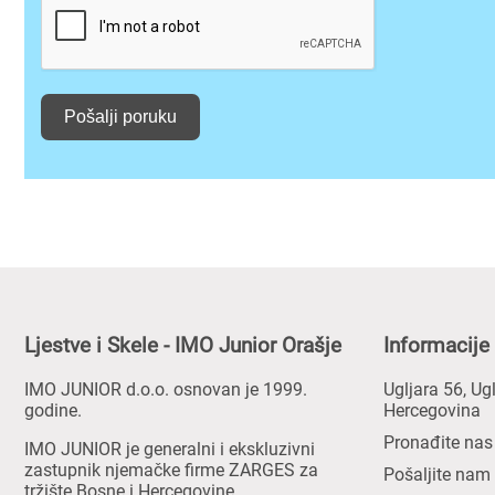
Pošalji poruku
Ljestve i Skele - IMO Junior Orašje
Informacije
IMO JUNIOR d.o.o. osnovan je 1999.
Ugljara 56, Ug
godine.
Hercegovina
Pronađite na
IMO JUNIOR je generalni i ekskluzivni
zastupnik njemačke firme ZARGES za
Pošaljite nam
tržište Bosne i Hercegovine.