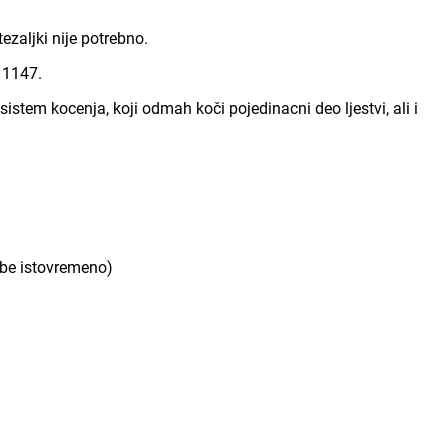
zaljki nije potrebno.
 1147.
istem kocenja, koji odmah koči pojedinacni deo ljestvi, ali i
sobe istovremeno)