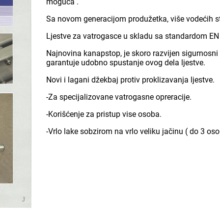
moguća .
Sa novom generacijom produžetka, više vodećih ste
Ljestve za vatrogasce u skladu sa standardom EN
Najnovina kanapstop, je skoro razvijen sigurnosni s
garantuje udobno spustanje ovog dela ljestve.
Novi i lagani džekbaj protiv proklizavanja ljestve.
-Za specijalizovane vatrogasne opreracije.
-Korišćenje za pristup vise osoba.
-Vrlo lake sobzirom na vrlo veliku jačinu ( do 3 o