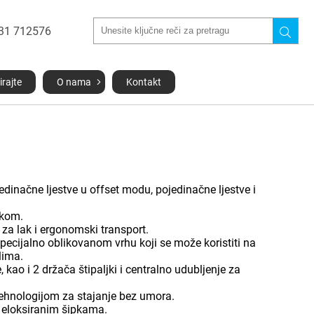
031 712576
irajte
O nama
Kontakt
ojedinačne ljestve u offset modu, pojedinačne ljestve i
ukom.
 za lak i ergonomski transport.
 specijalno oblikovanom vrhu koji se može koristiti na
lima.
kao i 2 držača štipaljki i centralno udubljenje za
hnologijom za stajanje bez umora.
́i eloksiranim šipkama.