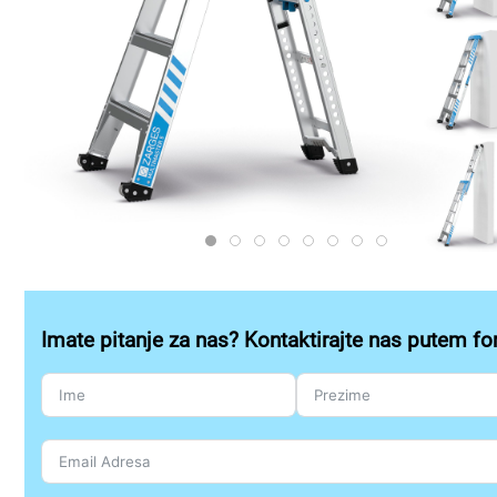
ZARGES 40331 PROD TECH ST 01 
ZARGES 40331 PROD TECH 3D 
ZARGES 40331 PROD TECH 3
ZARGES 40331 PROD TEC
ZARGES 40331 PROD T
ZARGES Z EI 40331
ZARGES Z EI 403
ZARGES Z EI 
Imate pitanje za nas? Kontaktirajte nas putem fo