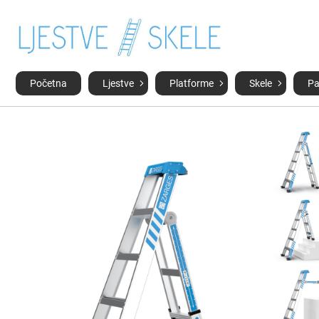
Početna
Ljestve
Platforme
Skele
Pa