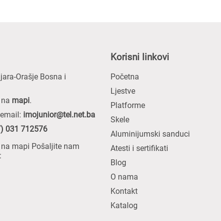
Korisni linkovi
ljara-Orašje Bosna i
Početna
Ljestve
s na
mapi
.
Platforme
 email:
imojunior@tel.net.ba
Skele
) 031 712576
Aluminijumski sanduci
 na mapi Pošaljite nam
Atesti i sertifikati
:
Blog
O nama
Kontakt
Katalog