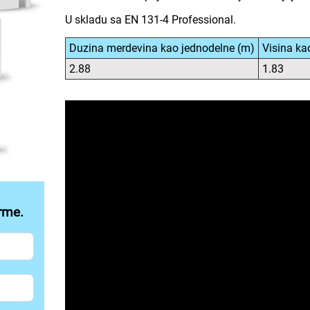
U skladu sa EN 131-4 Professional.
Duzina merdevina kao jednodelne (m)
Visina ka
2.88
1.83
7
10 10
D 08 11
H 3D 07 11
ECH 3D 04 11
 2305 0765665 11
31 2305 0765897 6
40331 2305 0766051 6
rme.