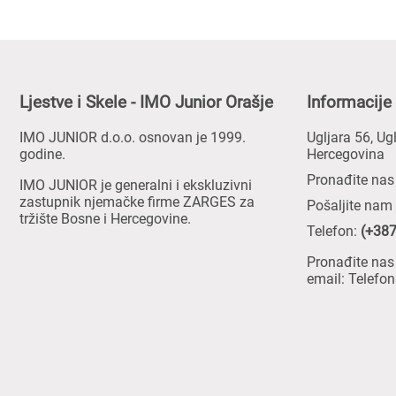
Ljestve i Skele - IMO Junior Orašje
Informacije
IMO JUNIOR d.o.o. osnovan je 1999.
Ugljara 56, Ug
godine.
Hercegovina
Pronađite na
IMO JUNIOR je generalni i ekskluzivni
zastupnik njemačke firme ZARGES za
Pošaljite nam
tržište Bosne i Hercegovine.
Telefon:
(+387
Pronađite nas
email: Telefon