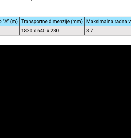
o “A” (m)
Transportne dimenzije (mm)
Maksimalna radna visin
1830 x 640 x 230
3.7