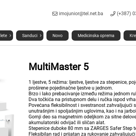
imojunior@tel.net.ba
(+387) 
lete
Sanduci
Novo
Medicinska oprema
Kre
MultiMaster 5
1 ljestve, 5 režima: ljestve, ljestve za stepenice, p
proširene pojedinačne ljestve u jednom.
Brzo i lako prebacivanje između režima jednom r
Dva točkića na pristupnom delu i ručka ispod vrha
Povećana fleksibilnost i svestranost zahvaljujući
unutrašnjim i spoljašnjim uglovima, kao i na jarbo
Gornji deo sa magnetnim odeljkom za sitne delove, 
akumulatorski odvijač ili sličan alat.
Stepenice duboke 80 mm sa ZARGES Safer Step te
Fleksibilan rad i prijatan za rukovanje zahvaljujuc