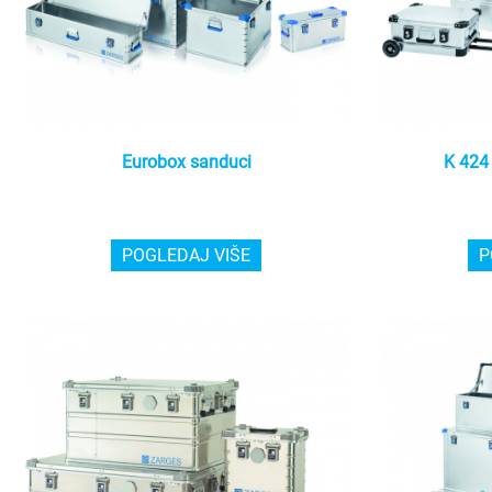
Eurobox sanduci
K 424
POGLEDAJ VIŠE
P