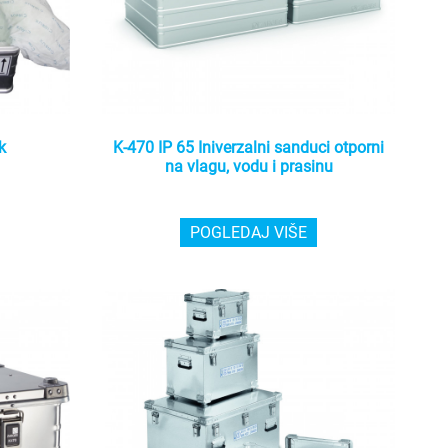
k
K-470 IP 65 Iniverzalni sanduci otporni
na vlagu, vodu i prasinu
POGLEDAJ VIŠE