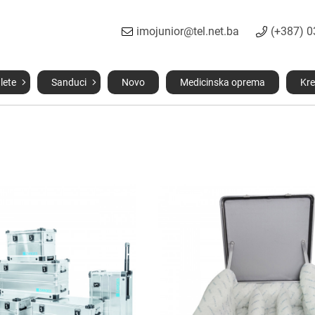
imojunior@tel.net.ba
(+387) 
lete
Sanduci
Novo
Medicinska oprema
Kre