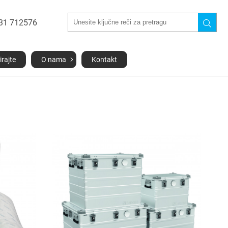
031 712576
irajte
O nama
Kontakt