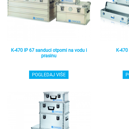
K-470 IP 67 sanduci otporni na vodu i
K-470 
prasinu
POGLEDAJ VIŠE
P