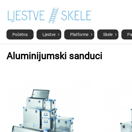
Početna
Ljestve
Platforme
Skele
Pa
Aluminijumski sanduci