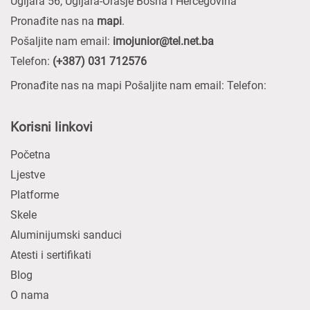
Ugljara 56, Ugljara-Orašje Bosna i Hercegovina
Pronađite nas na
mapi
.
Pošaljite nam email:
imojunior@tel.net.ba
Telefon:
(+387) 031 712576
Pronađite nas na mapi Pošaljite nam email: Telefon:
Korisni linkovi
Početna
Ljestve
Platforme
Skele
Aluminijumski sanduci
Atesti i sertifikati
Blog
O nama