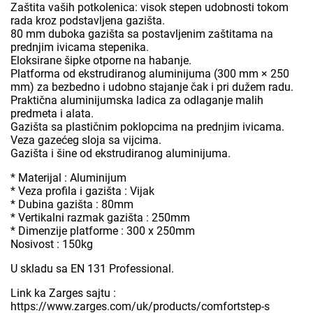
Zaštita vaših potkolenica: visok stepen udobnosti tokom
rada kroz podstavljena gazišta.
80 mm duboka gazišta sa postavljenim zaštitama na
prednjim ivicama stepenika.
Eloksirane šipke otporne na habanje.
Platforma od ekstrudiranog aluminijuma (300 mm × 250
mm) za bezbedno i udobno stajanje čak i pri dužem radu.
Praktična aluminijumska ladica za odlaganje malih
predmeta i alata.
Gazišta sa plastičnim poklopcima na prednjim ivicama.
Veza gazećeg sloja sa vijcima.
Gazišta i šine od ekstrudiranog aluminijuma.
* Materijal : Aluminijum
* Veza profila i gazišta : Vijak
* Dubina gazišta : 80mm
* Vertikalni razmak gazišta : 250mm
* Dimenzije platforme : 300 x 250mm
Nosivost : 150kg
U skladu sa EN 131 Professional.
Link ka Zarges sajtu :
https://www.zarges.com/uk/products/comfortstep-s