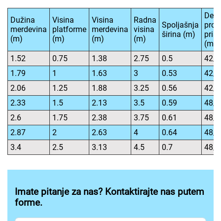
Debl
Dužina
Visina
Visina
Radna
Spoljašnja
profi
merdevina
platforme
merdevina
visina
širina (m)
pris
(m)
(m)
(m)
(m)
(mm
1.52
0.75
1.38
2.75
0.5
42/
1.79
1
1.63
3
0.53
42/
2.06
1.25
1.88
3.25
0.56
42/
2.33
1.5
2.13
3.5
0.59
48/
2.6
1.75
2.38
3.75
0.61
48/
2.87
2
2.63
4
0.64
48/
3.4
2.5
3.13
4.5
0.7
48/
Imate pitanje za nas? Kontaktirajte nas putem
forme.