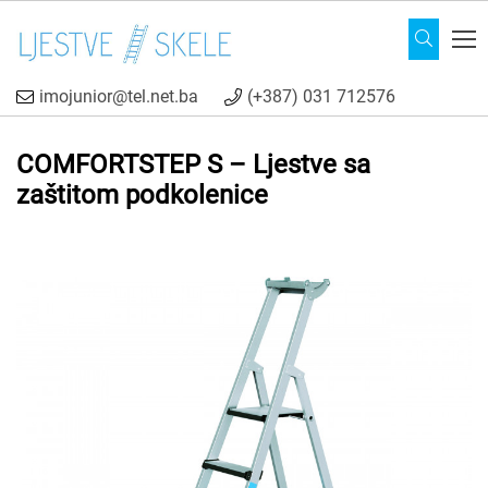
imojunior@tel.net.ba
(+387) 031 712576
COMFORTSTEP S – Ljestve sa
zaštitom podkolenice