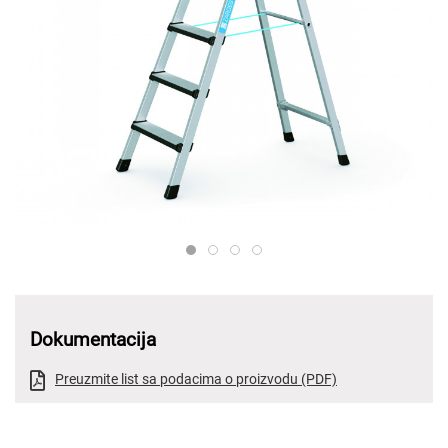
ZARGES 41423 PROD TECH ST L 1
ZARGES STUFE GEP PROD TECH
ZARGES 41226 41423 PROD 
ZARGES 41421 41428 PRO
Dokumentacija
Preuzmite list sa podacima o proizvodu (PDF)